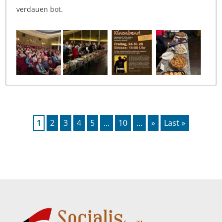
verdauen bot.
1
2
3
4
5
...
10
...
»
Last »