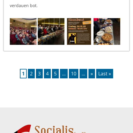
verdauen bot.
1
2
3
4
5
...
10
...
»
Last »